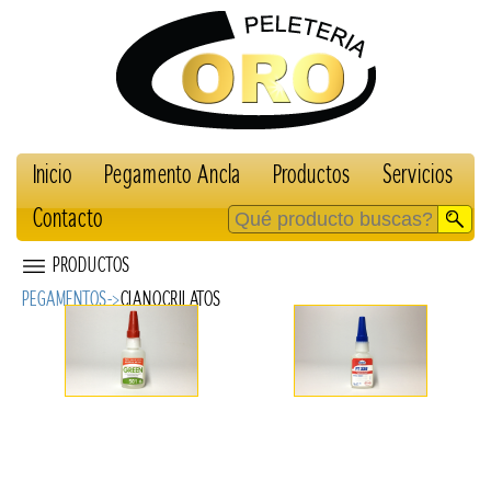
Inicio
Pegamento Ancla
Productos
Servicios
Contacto
PRODUCTOS
PEGAMENTOS->
CIANOCRILATOS